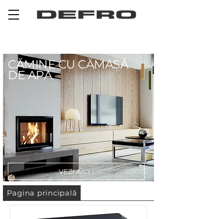
CĂMINE CU CĂMAȘĂ
DE APĂ
VEZI AICI !
Pagina principală
Date de contact