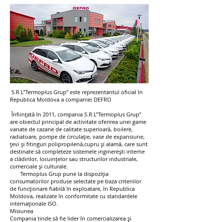
S.R.L”Termoplus Grup” este reprezentantul oficial în
Republica Moldova a companiei DEFRO
Înființată în 2011, compania S.R.L”Termoplus Grup”
are obiectul principal de activitate oferirea unei game
variate de cazane de calitate superioară, boilere,
radiatoare, pompe de circulație, vase de expansiune,
țevi și fitinguri polipropilenă,cupru și alamă, care sunt
destinate să completeze sistemele inginerești interne
a clădirilor, locuințelor sau structurilor industriale,
comerciale și culturale.
Termoplus Grup pune la dispoziția
consumatorilor produse selectate pe baza criteriilor
de funcționare fiabilă în exploatare, în Republica
Moldova, realizate în conformitate cu standardele
internaționale ISO.
Misiunea
Compania tinde să fie lider în comercializarea și