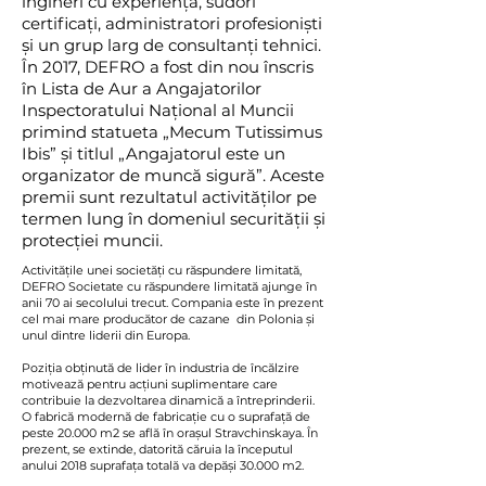
ingineri cu experiență, sudori
certificați, administratori profesioniști
și un grup larg de consultanți tehnici.
În 2017, DEFRO a fost din nou înscris
în Lista de Aur a Angajatorilor
Inspectoratului Național al Muncii
primind statueta „Mecum Tutissimus
Ibis” și titlul „Angajatorul este un
organizator de muncă sigură”. Aceste
premii sunt rezultatul activităților pe
termen lung în domeniul securității și
protecției muncii.
Activitățile unei societăți cu răspundere limitată,
DEFRO Societate cu răspundere limitată ajunge în
anii 70 ai secolului trecut. Compania este în prezent
cel mai mare producător de cazane din Polonia și
unul dintre liderii din Europa.
Poziția obținută de lider în industria de încălzire
motivează pentru acțiuni suplimentare care
contribuie la dezvoltarea dinamică a întreprinderii.
O fabrică modernă de fabricație cu o suprafață de
peste 20.000 m2 se află în orașul Stravchinskaya. În
prezent, se extinde, datorită căruia la începutul
anului 2018 suprafața totală va depăși 30.000 m2.