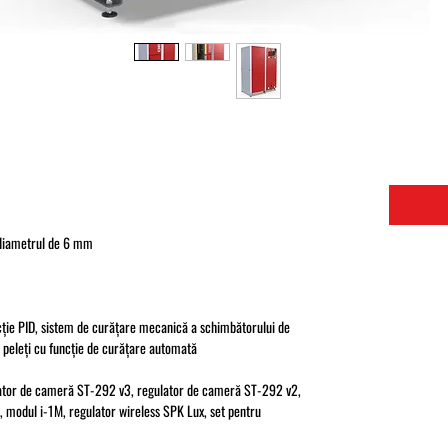
 diametrul de 6 mm
ie PID, sistem de curățare mecanică a schimbătorului de
u peleți cu funcție de curățare automată
lator de cameră ST-292 v3, regulator de cameră ST-292 v2,
 modul i-1M, regulator wireless SPK Lux, set pentru