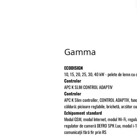
Gamma
ECODISIGN
10, 15, 20, 25, 30, 40 kW - pelete de lemn cu
Controlor
APC K SLIM CONTROL ADAPTIV
Controlor
APC K Slim controller, CONTROL ADAPTIV, funcț
căldură; picioare reglabile, brichetă, arzător c
Echipament standard
Modul GSM, modul Internet, modul Wi-Fi, regu
regulator de cameră DEFRO SPK Lux, modul i-1,
comunicații fără fir prin RS