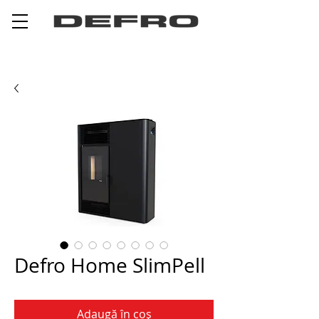
Defro Home SlimPell
Adaugă în coș