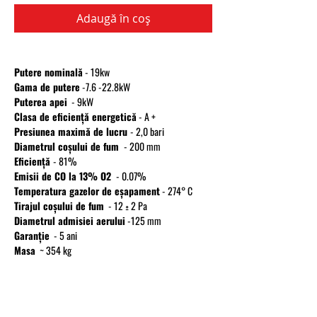
Adaugă în coș
Putere nominală
- 19kw
Gama de putere
-7.6 -22.8kW
Puterea apei
- 9kW
Clasa de eficiență energetică
- A +
Presiunea maximă de lucru
- 2,0 bari
Diametrul coșului de fum
- 200 mm
Eficienţă
- 81%
Emisii de CO la 13% O2
- 0.07%
Temperatura gazelor de eșapament
- 274° C
Tirajul coșului de fum
- 12 ± 2 Pa
Diametrul admisiei aerului
-125 mm
Garanție
- 5 ani
Masa
~ 354 kg