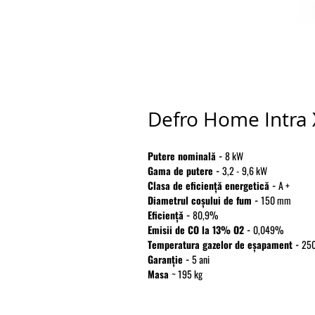
Defro Home Intra
Putere nominală -
8 kW
Gama de putere -
3,2 - 9,6 kW
Clasa de eficiență energetică -
A +
Diametrul coșului de fum -
150 mm
Eficienţă -
80,9%
Emisii de CO la 13% O2 -
0,049%
Temperatura gazelor de eșapament -
250
Garanție -
5 ani
Masa
~ 195 kg