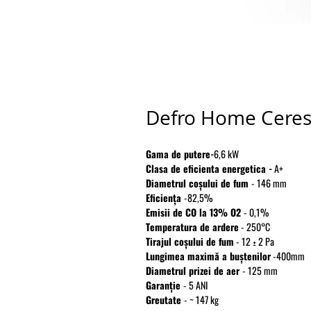
Defro Home Ceres
Gama de putere-
6,6 kW
Clasa de eficienta energetica -
A+
Diametrul coșului de fum
- 146 mm
Eficiența
-82,5%
Emisii de CO la 13% O2
- 0,1%
Temperatura de ardere
- 250°C
Tirajul coșului de fum
- 12 ± 2 Pa
Lungimea maximă a buștenilor
-400mm
Diametrul prizei de aer
- 125 mm
Garanție
- 5 ANI
Greutate
- ~ 147 kg