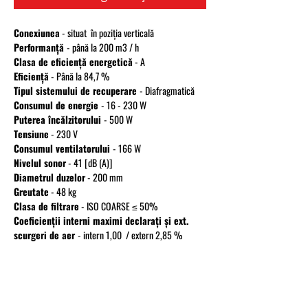
Conexiunea
- situat în poziția verticală
Performanță
- până la 200 m3 / h
Clasa de eficiență energetică
- A
Eficiență
- Până la 84,7 %
Tipul sistemului de recuperare
- Diafragmatică
Consumul de energie
- 16 - 230 W
Puterea încălzitorului
- 500 W
Tensiune
- 230 V
Consumul ventilatorului
- 166 W
Nivelul sonor
- 41 [dB (A)]
Diametrul duzelor
- 200 mm
Greutate
- 48 kg
Clasa de filtrare
- ISO COARSE ≤ 50%
Coeficienții interni maximi declarați și ext.
scurgeri de aer
- intern 1,00 / extern 2,85 %