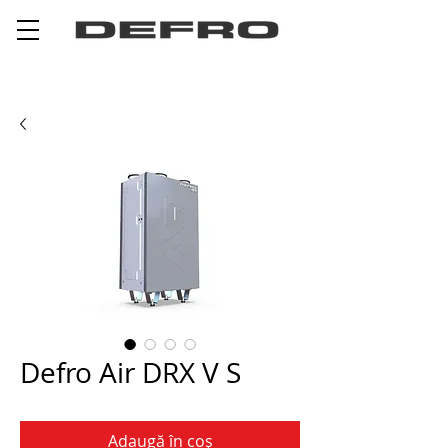
Defro Air DRX V S
Adaugă în coș