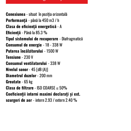
Conexiunea
- situat în poziția orizontală
Performanță
- până la 450 m3 / h
Clasa de eficiență energetică
- A
Eficiență
- Până la 85.3 %
Tipul sistemului de recuperare
- Diafragmatică
Consumul de energie
- 18 - 338 W
Puterea încălzitorului
- 1500 W
Tensiune
- 230 V
Consumul ventilatorului
- 338 W
Nivelul sonor
- 45 [dB (A)]
Diametrul duzelor
- 200 mm
Greutate
- 65 kg
Clasa de filtrare
- ISO COARSE ≤ 50%
Coeficienții interni maximi declarați și ext.
scurgeri de aer
- intern 2.93 / extern 2.40 %