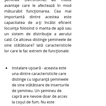
avantaje care le afectează în mod 
măsurabil funcționarea. Cea mai 
importantă dintre acestea este 
capacitatea de a-ți încălzi eficient 
locuința folosind o manta de apă sau 
un sistem de distribuție a aerului 
cald. Ce altceva distinge șemineele de 
sine stătătoare? Iată caracteristicile 
lor care le fac extrem de funcționale:
instalare ușoară - aceasta este 
una dintre caracteristicile care 
distinge cu siguranță șemineele 
de sine stătătoare de inserturile 
de șemineu. Un șemineu de 
capră are nevoie doar de acces 
la coșul de fum. Nu este 