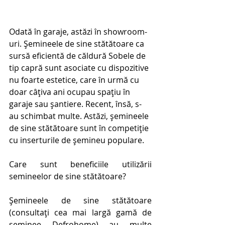
Odată în garaje, astăzi în showroom-
uri. Șemineele de sine stătătoare ca 
sursă eficientă de căldură Sobele de 
tip capră sunt asociate cu dispozitive 
nu foarte estetice, care în urmă cu 
doar câțiva ani ocupau spațiu în 
garaje sau șantiere. Recent, însă, s-
au schimbat multe. Astăzi, șemineele 
de sine stătătoare sunt în competiție 
cu inserturile de șemineu populare.
Care sunt beneficiile utilizării 
semineelor ​​de sine stătătoare?
Șemineele de sine stătătoare 
(consultați cea mai largă gamă de 
șeminee Defrohome) au multe 