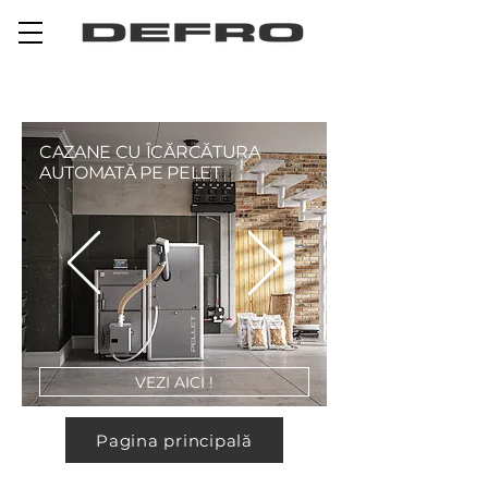
CAZANE CU ÎCĂRCĂTURA
AUTOMATĂ PE PELET
VEZI AICI !
Pagina principală