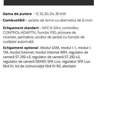
Gama de putere
- 11, 15, 20, 24, 30 kW
Combustibil -
pelete de lemn cu diametrul de 6 mm
Echipament standart
-
APC K Slim controller,
CONTROL ADAPTIV, funcție PID, picioare de
nivelare, aprindere, arzător de peleți cu funcție de
curățare automată
Echipament optional
-Modul GSM, modul I-1, modul I-
1M, modul Internet, modul internet WIFI, regulator de
cameră ST-292 v3, regulator de cameră ST-292 v2,
regulator de cameră DEFRO SPK Lux, regulator SPK Lux
fără fir, kit de comunicație fără fir RS, aterizare