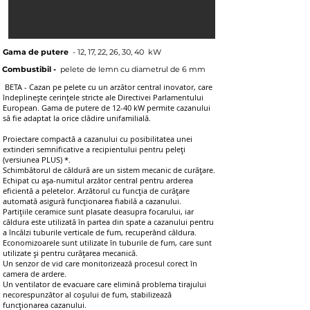
Gama de putere
- 12, 17, 22, 26, 30, 40 kW
Combustibil -
pelete de lemn cu diametrul de 6 mm
BETA - Cazan pe pelete cu un arzător central inovator, care
îndeplinește cerințele stricte ale Directivei Parlamentului
European. Gama de putere de 12-40 kW permite cazanului
să fie adaptat la orice clădire unifamilială.
Proiectare compactă a cazanului cu posibilitatea unei
extinderi semnificative a recipientului pentru peleți
(versiunea PLUS) *.
Schimbătorul de căldură are un sistem mecanic de curățare.
Echipat cu așa-numitul arzător central pentru arderea
eficientă a peletelor. Arzătorul cu funcția de curățare
automată asigură funcționarea fiabilă a cazanului.
Partițiile ceramice sunt plasate deasupra focarului, iar
căldura este utilizată în partea din spate a cazanului pentru
a încălzi tuburile verticale de fum, recuperând căldura.
Economizoarele sunt utilizate în tuburile de fum, care sunt
utilizate și pentru curățarea mecanică.
Un senzor de vid care monitorizează procesul corect în
camera de ardere.
Un ventilator de evacuare care elimină problema tirajului
necorespunzător al coșului de fum, stabilizează
funcționarea cazanului.