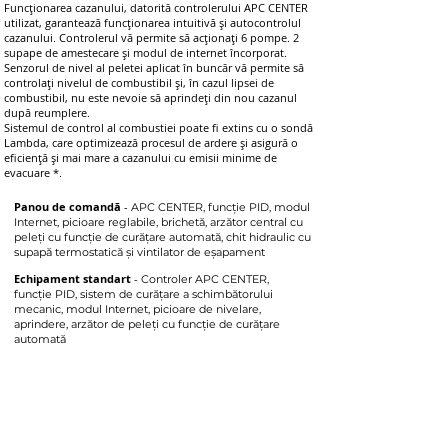
Funcționarea cazanului, datorită controlerului APC CENTER
utilizat, garantează funcționarea intuitivă și autocontrolul
cazanului. Controlerul vă permite să acționați 6 pompe. 2
supape de amestecare și modul de internet încorporat.
Senzorul de nivel al peletei aplicat în buncăr vă permite să
controlați nivelul de combustibil și, în cazul lipsei de
combustibil, nu este nevoie să aprindeți din nou cazanul
după reumplere.
Sistemul de control al combustiei poate fi extins cu o sondă
Lambda, care optimizează procesul de ardere și asigură o
eficiență și mai mare a cazanului cu emisii minime de
evacuare *.
Panou de comandă
-
APC CENTER, funcție PID, modul
Internet, picioare reglabile, brichetă, arzător central cu
peleți cu funcție de curățare automată, chit hidraulic cu
supapă termostatică și vintilator de eșapament
Echipament standart
-
Controler APC CENTER,
funcție PID, sistem de curățare a schimbătorului
mecanic, modul Internet, picioare de nivelare,
aprindere, arzător de peleți cu funcție de curățare
automată