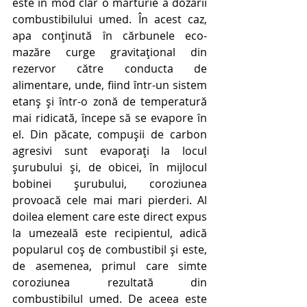
este în mod clar o mărturie a dozării 
combustibilului umed. În acest caz, 
apa conținută în cărbunele eco-
mazăre curge gravitațional din 
rezervor către conducta de 
alimentare, unde, fiind într-un sistem 
etanș și într-o zonă de temperatură 
mai ridicată, începe să se evapore în 
el. Din păcate, compușii de carbon 
agresivi sunt evaporați la locul 
șurubului și, de obicei, în mijlocul 
bobinei șurubului, coroziunea 
provoacă cele mai mari pierderi. Al 
doilea element care este direct expus 
la umezeală este recipientul, adică 
popularul coș de combustibil și este, 
de asemenea, primul care simte 
coroziunea rezultată din 
combustibilul umed. De aceea este 