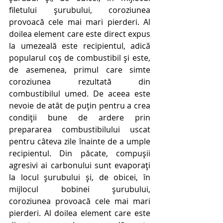
filetului șurubului, coroziunea 
provoacă cele mai mari pierderi. Al 
doilea element care este direct expus 
la umezeală este recipientul, adică 
popularul coș de combustibil și este, 
de asemenea, primul care simte 
coroziunea rezultată din 
combustibilul umed. De aceea este 
nevoie de atât de puțin pentru a crea 
condiții bune de ardere prin 
prepararea combustibilului uscat 
pentru câteva zile înainte de a umple 
recipientul. Din păcate, compușii 
agresivi ai carbonului sunt evaporați 
la locul șurubului și, de obicei, în 
mijlocul bobinei șurubului, 
coroziunea provoacă cele mai mari 
pierderi. Al doilea element care este 