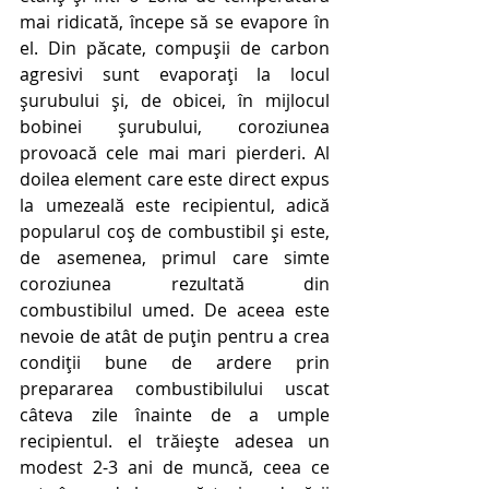
mai ridicată, începe să se evapore în 
el. Din păcate, compușii de carbon 
agresivi sunt evaporați la locul 
șurubului și, de obicei, în mijlocul 
bobinei șurubului, coroziunea 
provoacă cele mai mari pierderi. Al 
doilea element care este direct expus 
la umezeală este recipientul, adică 
popularul coș de combustibil și este, 
de asemenea, primul care simte 
coroziunea rezultată din 
combustibilul umed. De aceea este 
nevoie de atât de puțin pentru a crea 
condiții bune de ardere prin 
prepararea combustibilului uscat 
câteva zile înainte de a umple 
recipientul. el trăiește adesea un 
modest 2-3 ani de muncă, ceea ce 