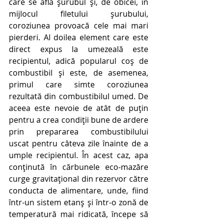
care se află șurubul și, de obicei, în 
mijlocul filetului șurubului, 
coroziunea provoacă cele mai mari 
pierderi. Al doilea element care este 
direct expus la umezeală este 
recipientul, adică popularul coș de 
combustibil și este, de asemenea, 
primul care simte coroziunea 
rezultată din combustibilul umed. De 
aceea este nevoie de atât de puțin 
pentru a crea condiții bune de ardere 
prin prepararea combustibilului 
uscat pentru câteva zile înainte de a 
umple recipientul. În acest caz, apa 
conținută în cărbunele eco-mazăre 
curge gravitațional din rezervor către 
conducta de alimentare, unde, fiind 
într-un sistem etanș și într-o zonă de 
temperatură mai ridicată, începe să 