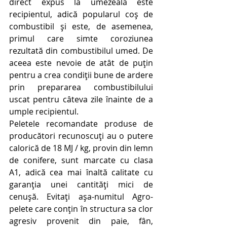
direct expus la umezeală este 
recipientul, adică popularul coș de 
combustibil și este, de asemenea, 
primul care simte coroziunea 
rezultată din combustibilul umed. De 
aceea este nevoie de atât de puțin 
pentru a crea condiții bune de ardere 
prin prepararea combustibilului 
uscat pentru câteva zile înainte de a 
umple recipientul.
Peletele recomandate produse de 
producători recunoscuți au o putere 
calorică de 18 MJ / kg, provin din lemn 
de conifere, sunt marcate cu clasa 
A1, adică cea mai înaltă calitate cu 
garanția unei cantități mici de 
cenușă. Evitați așa-numitul Agro-
pelete care conțin în structura sa clor 
agresiv provenit din paie, fân, 