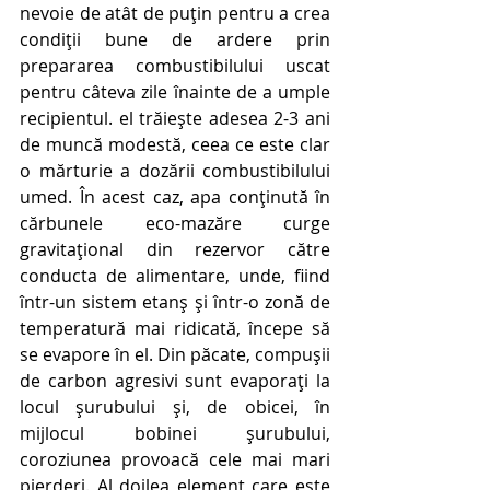
nevoie de atât de puțin pentru a crea 
condiții bune de ardere prin 
prepararea combustibilului uscat 
pentru câteva zile înainte de a umple 
recipientul. el trăiește adesea 2-3 ani 
de muncă modestă, ceea ce este clar 
o mărturie a dozării combustibilului 
umed. În acest caz, apa conținută în 
cărbunele eco-mazăre curge 
gravitațional din rezervor către 
conducta de alimentare, unde, fiind 
într-un sistem etanș și într-o zonă de 
temperatură mai ridicată, începe să 
se evapore în el. Din păcate, compușii 
de carbon agresivi sunt evaporați la 
locul șurubului și, de obicei, în 
mijlocul bobinei șurubului, 
coroziunea provoacă cele mai mari 
pierderi. Al doilea element care este 