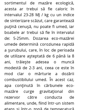
sortimentul de mazăre ecologică, 
acesta ar trebui să fie caloric în 
intervalul 23-28 MJ / kg cu un indice 
de sinterizare scăzut, care garantează 
puțină cenușă, nu poate fi umed, iar 
boabele ar trebui să fie în intervalul 
de: 5-25mm. Dozarea eco-mazărei 
umede determină coroziunea rapidă 
a șurubului, care, în loc de perioada 
de utilizare așteptată de 6 până la 8 
ani, trăiește adesea o muncă 
modestă de 2-3 ani, ceea ce este în 
mod clar o mărturie a dozării 
combustibilului umed. În acest caz, 
apa conținută în cărbunele eco-
mazăre curge gravitațional din 
rezervor către conducta de 
alimentare, unde, fiind într-un sistem 
etanș și într-o zonă de temperatură 