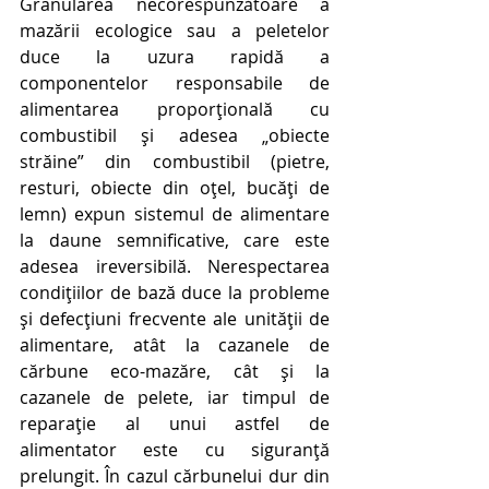
Granularea necorespunzătoare a 
mazării ecologice sau a peletelor 
duce la uzura rapidă a 
componentelor responsabile de 
alimentarea proporțională cu 
combustibil și adesea „obiecte 
străine” din combustibil (pietre, 
resturi, obiecte din oțel, bucăți de 
lemn) expun sistemul de alimentare 
la daune semnificative, care este 
adesea ireversibilă. Nerespectarea 
condițiilor de bază duce la probleme 
și defecțiuni frecvente ale unității de 
alimentare, atât la cazanele de 
cărbune eco-mazăre, cât și la 
cazanele de pelete, iar timpul de 
reparație al unui astfel de 
alimentator este cu siguranță 
prelungit. În cazul cărbunelui dur din 