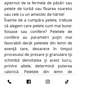
așternut de la fermele de păsări sau 
pelete de turbă sau floarea soarelui 
sau cele cu un amestec de hârtie!
Înainte de a cumpăra pelete, trebuie 
să alegem care pelete sunt mai bune: 
foioase sau conifere? Peletele de 
conifere au parametri puțin mai 
favorabili decât peletele din lemn de 
esență tare, deoarece în timpul 
procesului de presare și granulare își 
schimbă densitatea și acest lucru, 
printre altele, determină puterea 
calorică. Peletele din lemn de 
conifere, datorită conținutului de 
rășini, sunt mai coerente, se aprind 
mai bine.
Compania Defro recomandă cu tărie 
peletele cu diametrul de 6 mm 
datorită funcționării fiabile și precise 