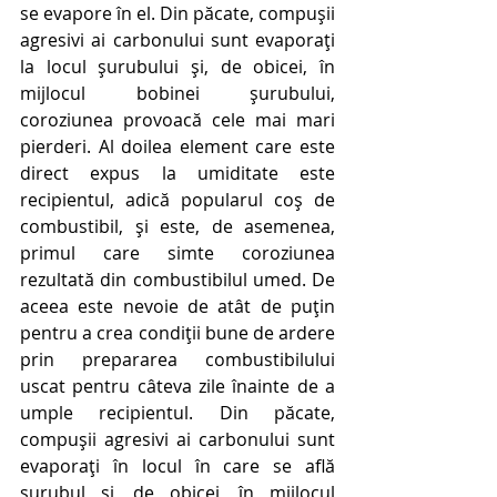
se evapore în el. Din păcate, compușii 
agresivi ai carbonului sunt evaporați 
la locul șurubului și, de obicei, în 
mijlocul bobinei șurubului, 
coroziunea provoacă cele mai mari 
pierderi. Al doilea element care este 
direct expus la umiditate este 
recipientul, adică popularul coș de 
combustibil, și este, de asemenea, 
primul care simte coroziunea 
rezultată din combustibilul umed. De 
aceea este nevoie de atât de puțin 
pentru a crea condiții bune de ardere 
prin prepararea combustibilului 
uscat pentru câteva zile înainte de a 
umple recipientul. Din păcate, 
compușii agresivi ai carbonului sunt 
evaporați în locul în care se află 
șurubul și, de obicei, în mijlocul 